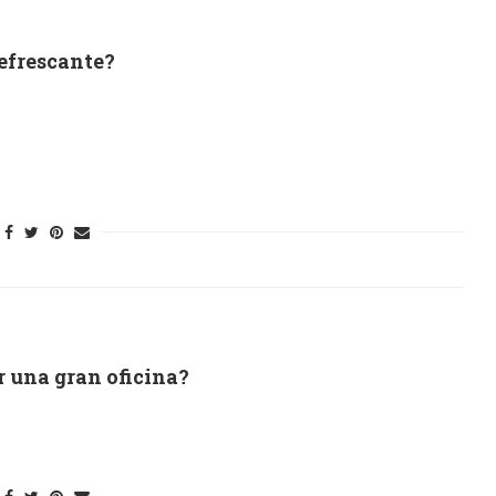
refrescante?
r una gran oficina?