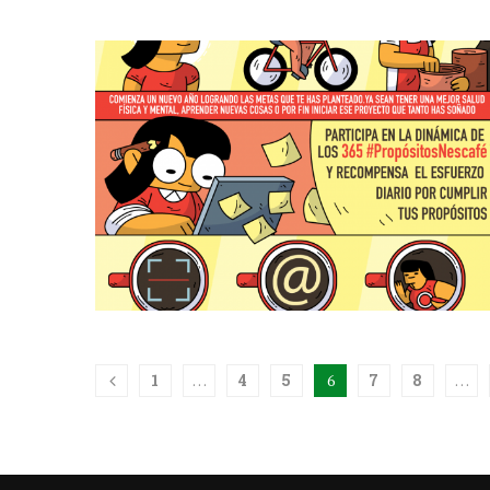
1
…
4
5
6
7
8
…