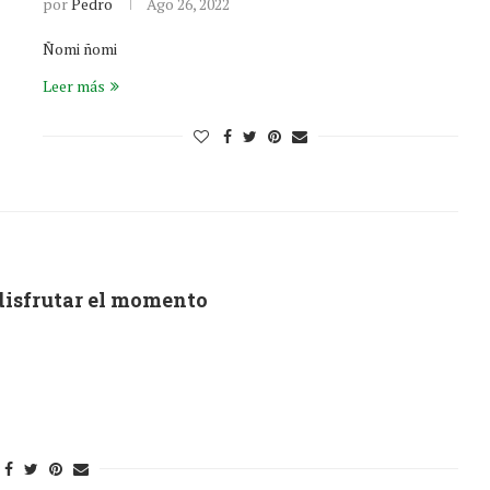
por
Pedro
Ago 26, 2022
Ñomi ñomi
Leer más
disfrutar el momento