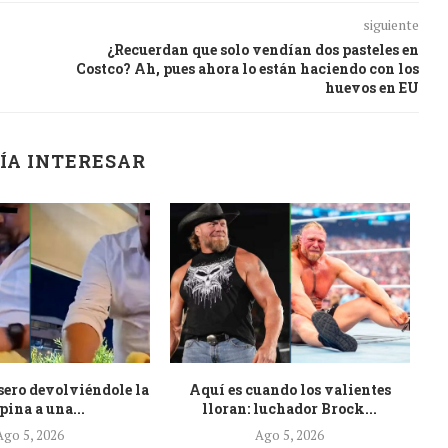
siguiente
¿Recuerdan que solo vendían dos pasteles en
Costco? Ah, pues ahora lo están haciendo con los
huevos en EU
ÍA INTERESAR
sero devolviéndole la
Aquí es cuando los valientes
U
pina a una...
lloran: luchador Brock...
Ago 5, 2026
Ago 5, 2026