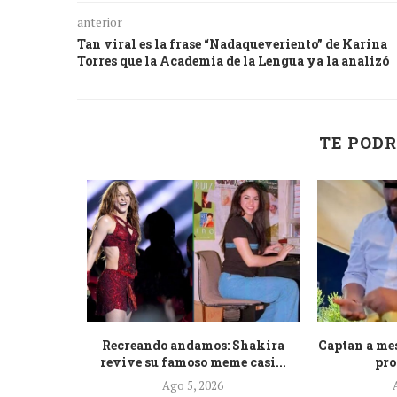
anterior
Tan viral es la frase “Nadaqueveriento” de Karina
Torres que la Academia de la Lengua ya la analizó
TE PODR
a que La
Recreando andamos: Shakira
Captan a me
...
revive su famoso meme casi...
pro
Ago 5, 2026