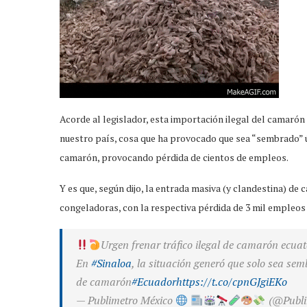
Acorde al legislador, esta importación ilegal del camarón
nuestro país, cosa que ha provocado que sea “sembrado” ú
camarón, provocando pérdida de cientos de empleos.
Y es que, según dijo, la entrada masiva (y clandestina) de
congeladoras, con la respectiva pérdida de 3 mil empleos
Urgen frenar tráfico ilegal de camarón ecua
En
#Sinaloa
, la situación generó que solo sea se
de camarón
#Ecuador
https://t.co/cpnGJgiEKo
— Publimetro México
(@Publ