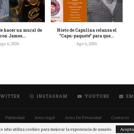
e hacer un mural de
Nieto de Capulina relanza el
G
ron James...
“Capu-paquete” para que...
Ago 6, 2026
Ago 6, 2026
TWITTER
INSTAGRAM
YOUTUBE
EM
Publicidad
Aviso legal
Aviso De Privacidad
Contacto
@2020 - Todos los derechos reservados.
GRUPO SDP
e sitio utiliza cookies para mejorar la experiencia de usuario.
Acepta