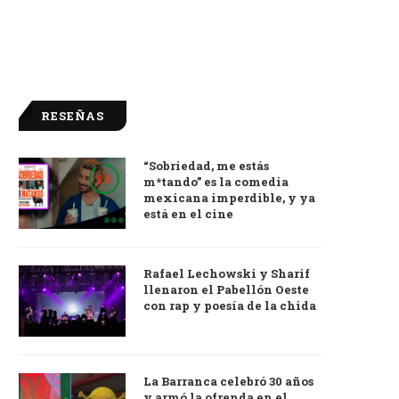
RESEÑAS
“Sobriedad, me estás
9.0
m*tando” es la comedia
mexicana imperdible, y ya
está en el cine
Rafael Lechowski y Sharif
llenaron el Pabellón Oeste
con rap y poesía de la chida
La Barranca celebró 30 años
y armó la ofrenda en el