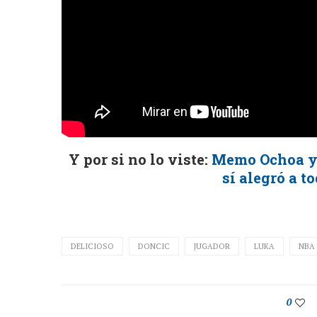
Y por si no lo viste:
Memo Ochoa ya
sí alegró a t
DELICIOSO
DONCIC
JUGADOR
LUKA
NBA
0