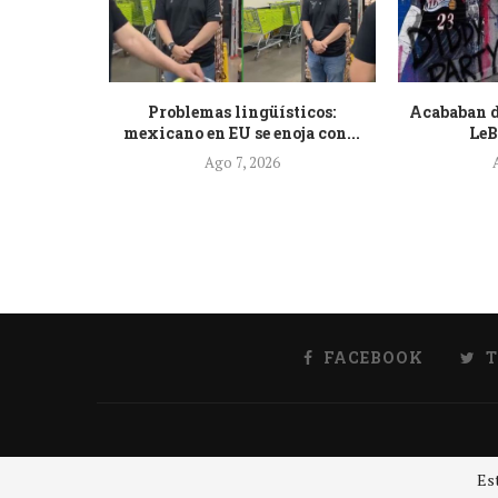
gó a El
Problemas lingüísticos:
Acababan d
nder...
mexicano en EU se enoja con...
LeB
Ago 7, 2026
FACEBOOK
Est