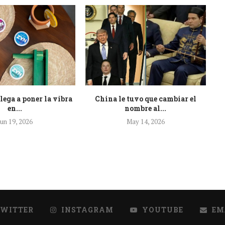
ega a poner la vibra
China le tuvo que cambiar el
¡H
en...
nombre al...
Jun 19, 2026
May 14, 2026
TWITTER
INSTAGRAM
YOUTUBE
EM