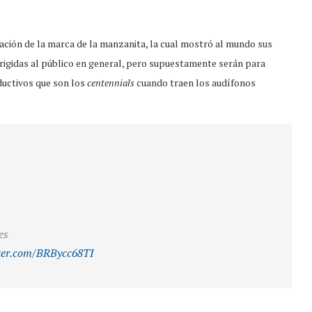
ción de la marca de la manzanita, la cual mostró al mundo sus
dirigidas al público en general, pero supuestamente serán para
ductivos que son los
centennials
cuando traen los audífonos
es
tter.com/BRBycc68TI