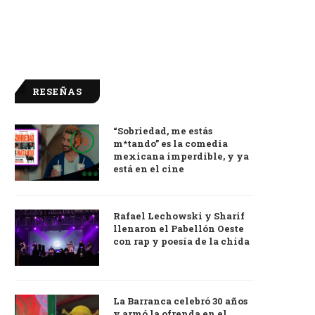
RESEÑAS
“Sobriedad, me estás
9.0
m*tando” es la comedia
mexicana imperdible, y ya
está en el cine
Rafael Lechowski y Sharif
llenaron el Pabellón Oeste
con rap y poesía de la chida
La Barranca celebró 30 años
y armó la ofrenda en el