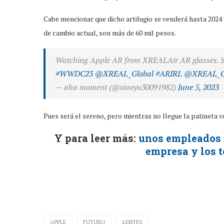
Cabe mencionar que dicho artilugio se venderá hasta 2024 y 
de cambio actual, son más de 60 mil pesos.
Watching Apple AR from XREALAir AR glasses. Speci
#WWDC23
@XREAL_Global
#ARIRL
@XREAL_G
— aha moment (@xiaoyu30091982)
June 5, 2023
Pues será el sereno, pero mientras no llegue la patineta v
Y para leer más:
unos empleados d
empresa y los 
APPLE
FUTURO
LENTES