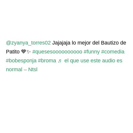
@zyanya_torres02
Jajajaja lo mejor del Bautizo de
Patito 💙✨
#quesesoooooooooo
#funny
#comedia
#bobesponja
#broma
♬ el que use este audio es
normal – Ntsl