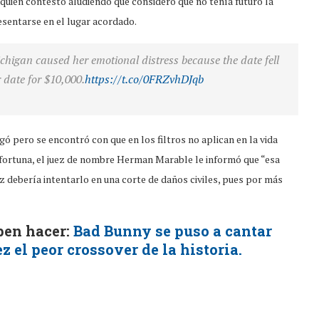
 quien contestó aludiendo que consideró que no tenía futuro la
resentarse en el lugar acordado.
igan caused her emotional distress because the date fell
 date for $10,000.
https://t.co/0FRZvhDJqb
egó pero se encontró con que en los filtros no aplican en la vida
a fortuna, el juez de nombre Herman Marable le informó que “esa
ez debería intentarlo en una corte de daños civiles, pues por más
ben hacer:
Bad Bunny se puso a cantar
z el peor crossover de la historia.