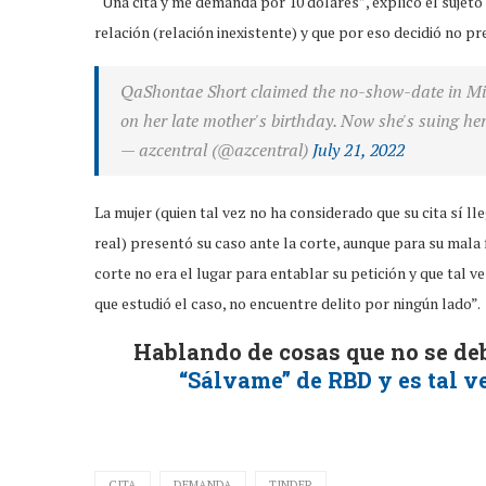
“Una cita y me demanda por 10 dólares”, explicó el sujeto
relación (relación inexistente) y que por eso decidió no p
QaShontae Short claimed the no-show-date in Mich
on her late mother's birthday. Now she's suing her
— azcentral (@azcentral)
July 21, 2022
La mujer (quien tal vez no ha considerado que su cita sí ll
real) presentó su caso ante la corte, aunque para su mal
corte no era el lugar para entablar su petición y que tal v
que estudió el caso, no encuentre delito por ningún lado”.
Hablando de cosas que no se de
“Sálvame” de RBD y es tal ve
CITA
DEMANDA
TINDER