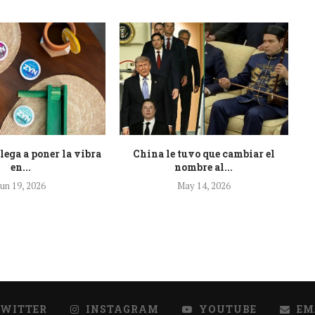
ega a poner la vibra
China le tuvo que cambiar el
¡H
en...
nombre al...
Jun 19, 2026
May 14, 2026
TWITTER
INSTAGRAM
YOUTUBE
EM