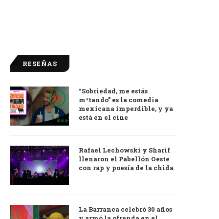
RESEÑAS
“Sobriedad, me estás
9.0
m*tando” es la comedia
mexicana imperdible, y ya
está en el cine
Rafael Lechowski y Sharif
llenaron el Pabellón Oeste
con rap y poesía de la chida
La Barranca celebró 30 años
y armó la ofrenda en el