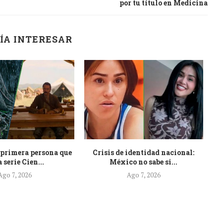
por tu título en Medicina
ÍA INTERESAR
primera persona que
Crisis de identidad nacional:
R
a serie Cien...
México no sabe si...
Ago 7, 2026
Ago 7, 2026