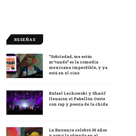
RESEÑAS
“Sobriedad, me estás
9.0
m*tando” es la comedia
mexicana imperdible, y ya
está en el cine
Rafael Lechowski y Sharif
llenaron el Pabellón Oeste
con rap y poesía de la chida
La Barranca celebró 30 años
y armó la ofrenda en el