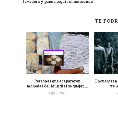
lavadora y pues a seguir chambeando
TE PODR
ecientes
Personas que acapararon
Encuentran 
minación...
monedas del Mundial se quejan...
ve l
Ago 7, 2026