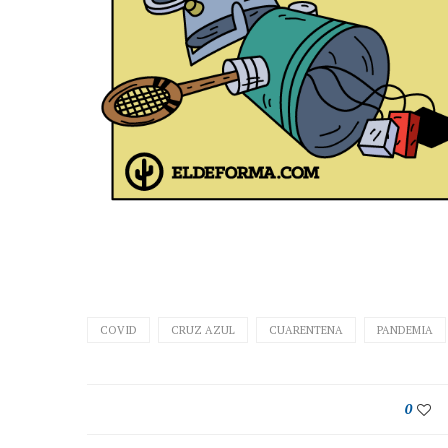
COVID
CRUZ AZUL
CUARENTENA
PANDEMIA
0