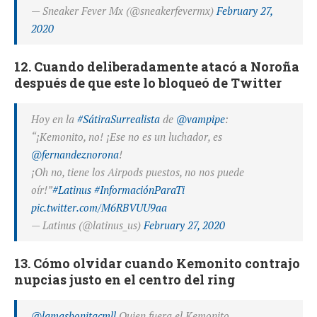
— Sneaker Fever Mx (@sneakerfevermx)
February 27,
2020
12. Cuando deliberadamente atacó a Noroña
después de que este lo bloqueó de Twitter
Hoy en la
#SátiraSurrealista
de
@vampipe
:
“¡Kemonito, no! ¡Ese no es un luchador, es
@fernandeznorona
!
¡Oh no, tiene los Airpods puestos, no nos puede
oír!”
#Latinus
#InformaciónParaTi
pic.twitter.com/M6RBVUU9aa
— Latinus (@latinus_us)
February 27, 2020
13. Cómo olvidar cuando Kemonito contrajo
nupcias justo en el centro del ring
@lamasbonitacmll
Quien fuera el Kemonito