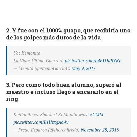
2. Y fue con el 1000% guapo, que recibiría uno
de los golpes más duros de la vida
Yo: Kemonito
La Vida: Último Guerrero
pic.twitter.com/b4e1DaRYKc
— Memito (@MemoGarciaC)
May 9, 2017
3. Pero como todo buen alumno, superó al
maestro e incluso llegó a encararlo en el
ring
KeMonito vs. Shocker! KeMonito wins!
#CMLL
pic.twitter.com/L1UzxgAoAv
— Fredo Esparza (@therealfredo)
November 28, 2015