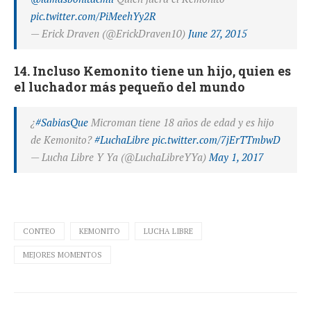
pic.twitter.com/PiMeehYy2R
— Erick Draven (@ErickDraven10)
June 27, 2015
14. Incluso Kemonito tiene un hijo, quien es
el luchador más pequeño del mundo
¿
#SabiasQue
Microman tiene 18 años de edad y es hijo
de Kemonito?
#LuchaLibre
pic.twitter.com/7jErTTmbwD
— Lucha Libre Y Ya (@LuchaLibreYYa)
May 1, 2017
CONTEO
KEMONITO
LUCHA LIBRE
MEJORES MOMENTOS