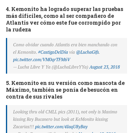
4. Kemonito ha logrado superar las pruebas
más difíciles, como al ser compañero de
Atlantis ver cómo este fue corrompido por
la rudeza
Como olvidar cuando Atlantis era bien manchando con
el Kemonito.
#CastigoDelDía
vía
@LuchaGifs
.
pic.twitter.com/VM0qrTFM6V
— Lucha Libre Y Ya (@LuchaLibreYYa)
August 23, 2018
5. Kemonito en su versión como mascota de
Máximo, también se ponía de besucón en
contra de sus rivales
Looking thru old CMLL pics (2011), not only is Maximo
kissing Rey Bucanero but look at KeMonito kissing
Zacarias!!!
pic.twitter.com/4IaqU8yBay