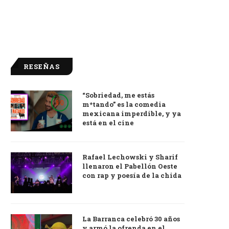
RESEÑAS
“Sobriedad, me estás
9.0
m*tando” es la comedia
mexicana imperdible, y ya
está en el cine
Rafael Lechowski y Sharif
llenaron el Pabellón Oeste
con rap y poesía de la chida
La Barranca celebró 30 años
y armó la ofrenda en el