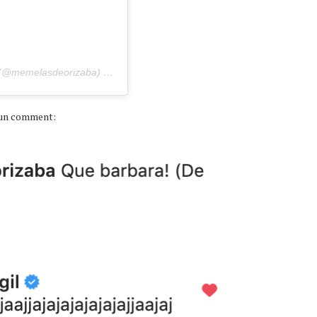
@memelasdeorizaba) el
12 de Feb de 2020 a las 2:25 PST
n un comment: