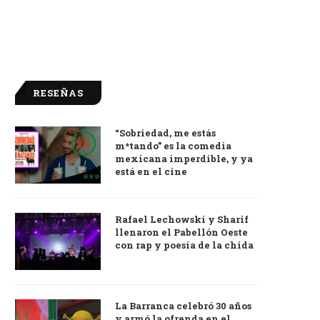
RESEÑAS
“Sobriedad, me estás
9.0
m*tando” es la comedia
mexicana imperdible, y ya
está en el cine
Rafael Lechowski y Sharif
llenaron el Pabellón Oeste
con rap y poesía de la chida
La Barranca celebró 30 años
y armó la ofrenda en el