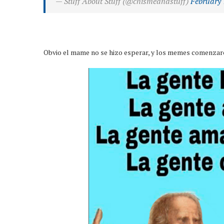
— Stuff About Stuff (@chismeandstuff)
February 
Obvio el mame no se hizo esperar, y los memes comenzaron