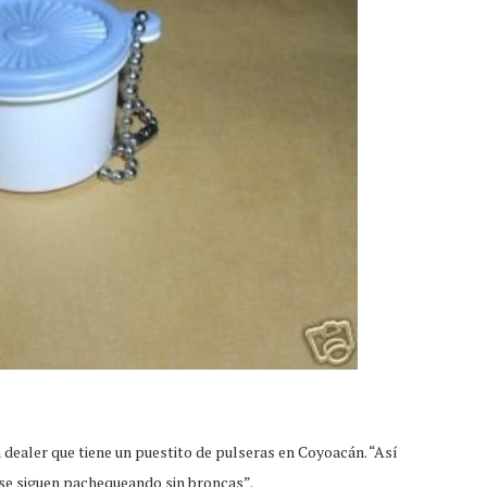
n dealer que tiene un puestito de pulseras en Coyoacán. “Así
 se siguen pachequeando sin broncas”.