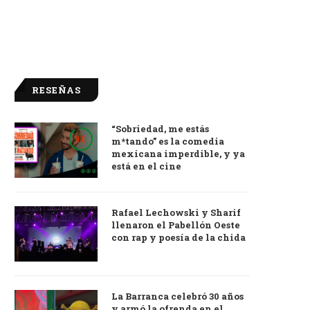
RESEÑAS
“Sobriedad, me estás
9.0
m*tando” es la comedia
mexicana imperdible, y ya
está en el cine
Rafael Lechowski y Sharif
llenaron el Pabellón Oeste
con rap y poesía de la chida
La Barranca celebró 30 años
y armó la ofrenda en el