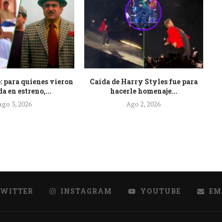
: para quienes vieron
Caída de Harry Styles fue para
Es
a en estreno,...
hacerle homenaje...
Ago 3, 2026
Ago 2, 2026
TWITTER
INSTAGRAM
YOUTUBE
EM