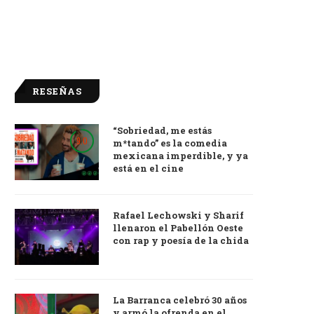
RESEÑAS
“Sobriedad, me estás
9.0
m*tando” es la comedia
mexicana imperdible, y ya
está en el cine
Rafael Lechowski y Sharif
llenaron el Pabellón Oeste
con rap y poesía de la chida
La Barranca celebró 30 años
y armó la ofrenda en el