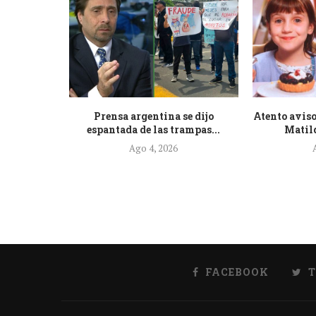
de la nueva
Prensa argentina se dijo
Atento aviso
.
espantada de las trampas...
Matild
Ago 4, 2026
FACEBOOK