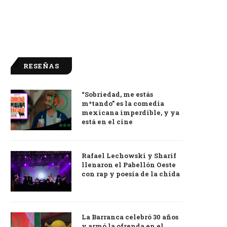
RESEÑAS
“Sobriedad, me estás
9.0
m*tando” es la comedia
mexicana imperdible, y ya
está en el cine
Rafael Lechowski y Sharif
llenaron el Pabellón Oeste
con rap y poesía de la chida
La Barranca celebró 30 años
y armó la ofrenda en el