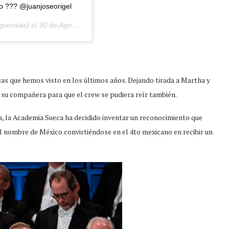
o ??? @juanjoseorigel
guerolas) el
30 de Ago de 2019 a las 7:55 PDT
isas que hemos visto en los últimos años. Dejando tirada a Martha y
 su compañera para que el crew se pudiera reír también.
a, la Academia Sueca ha decidido inventar un reconocimiento que
el nombre de México convirtiéndose en el 4to mexicano en recibir un