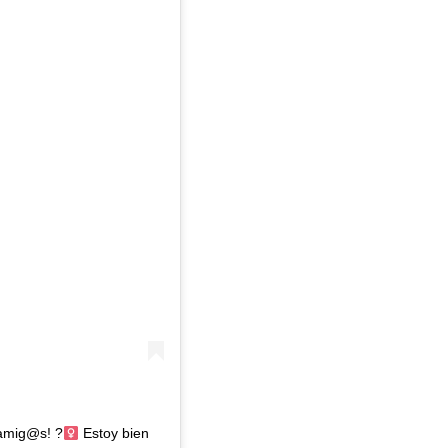
amig@s! ?‍
Estoy bien