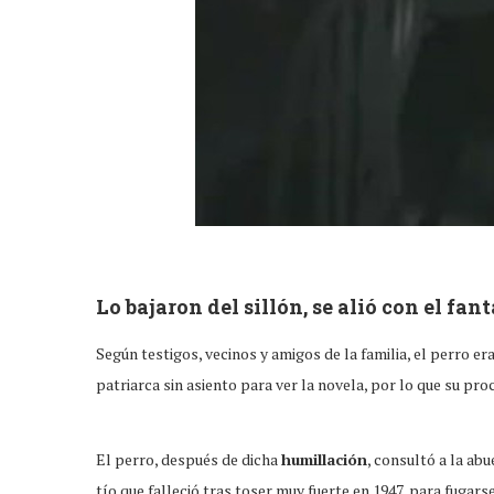
Lo bajaron del sillón, se alió con el fa
Según testigos, vecinos y amigos de la familia, el perro e
patriarca sin asiento para ver la novela, por lo que su proc
El perro, después de dicha
humillación
, consultó a la ab
tío que falleció tras toser muy fuerte en 1947, para fugars