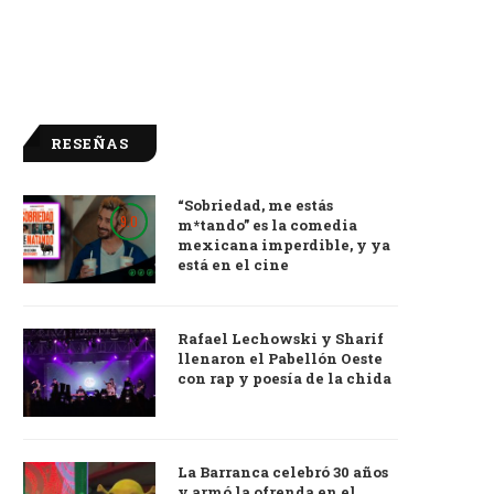
RESEÑAS
“Sobriedad, me estás
9.0
m*tando” es la comedia
mexicana imperdible, y ya
está en el cine
Rafael Lechowski y Sharif
llenaron el Pabellón Oeste
con rap y poesía de la chida
La Barranca celebró 30 años
y armó la ofrenda en el