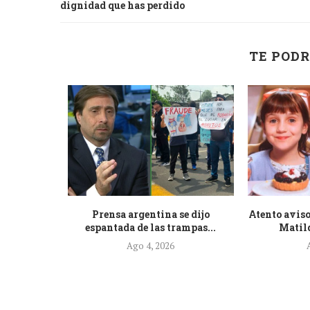
dignidad que has perdido
TE PODR
de la nueva
Prensa argentina se dijo
Atento aviso
.
espantada de las trampas...
Matild
Ago 4, 2026