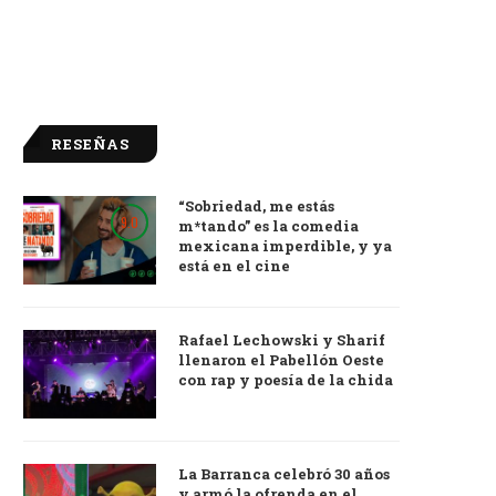
RESEÑAS
“Sobriedad, me estás
9.0
m*tando” es la comedia
mexicana imperdible, y ya
está en el cine
Rafael Lechowski y Sharif
llenaron el Pabellón Oeste
con rap y poesía de la chida
La Barranca celebró 30 años
y armó la ofrenda en el