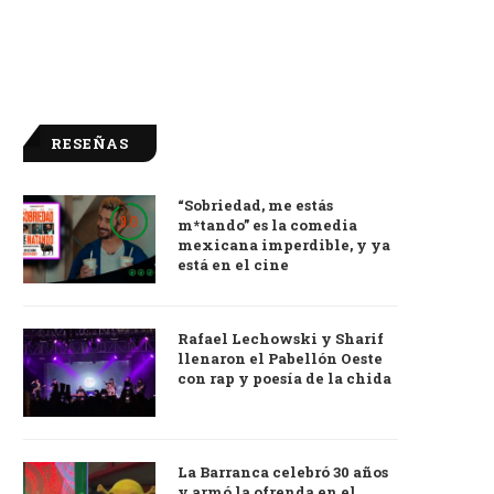
RESEÑAS
“Sobriedad, me estás
9.0
m*tando” es la comedia
mexicana imperdible, y ya
está en el cine
Rafael Lechowski y Sharif
llenaron el Pabellón Oeste
con rap y poesía de la chida
La Barranca celebró 30 años
y armó la ofrenda en el