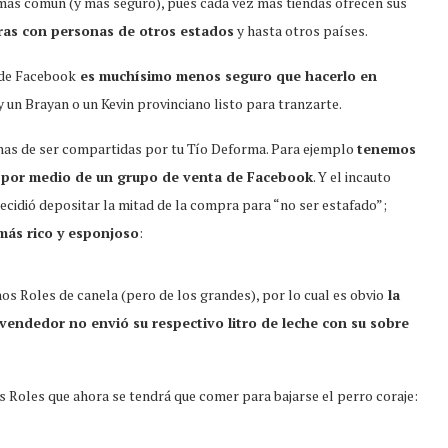
más común (y más seguro), pues cada vez más tiendas ofrecen sus
ras con personas de otros estados
y hasta otros países.
de Facebook
es muchísimo menos seguro que hacerlo en
y un Brayan o un Kevin provinciano listo para tranzarte.
gnas de ser compartidas por tu Tío Deforma. Para ejemplo
tenemos
s por medio de un grupo de venta de Facebook
. Y el incauto
ecidió depositar la mitad de la compra para “no ser estafado”;
más rico y esponjoso
:
os Roles de canela (pero de los grandes), por lo cual es obvio
la
o vendedor no envió su respectivo litro de leche con su sobre
 Roles que ahora se tendrá que comer para bajarse el perro coraje: