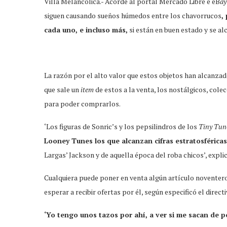
Villa Melancólica.- Acorde al portal Mercado Libre e eB
ay
siguen causando sueños húmedos entre los chavorrucos
,
cada uno, e incluso más,
si están en buen estado y se a
La razón por el alto valor que estos objetos han alcanzado
que sale un
item
de estos a la venta, los nostálgicos, cole
para poder comprarlos.
‘Los figuras de Sonric’s y los pepsilindros de los
Tiny Tun
Looney Tunes los que alcanzan cifras estratosférica
Largas’ Jackson y de aquella época del roba chicos’, expli
Cualquiera puede poner en venta algún artículo noventero, 
esperar a recibir ofertas por él, según especificó el directi
‘Yo tengo unos tazos por ahí, a ver si me sacan de p