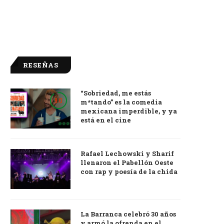
RESEÑAS
“Sobriedad, me estás
9.0
m*tando” es la comedia
mexicana imperdible, y ya
está en el cine
Rafael Lechowski y Sharif
llenaron el Pabellón Oeste
con rap y poesía de la chida
La Barranca celebró 30 años
y armó la ofrenda en el