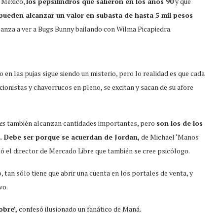
México,
los pepsilindros que salieron en los años 90
y que
 pueden alcanzar un valor en subasta de hasta 5 mil pesos
lcanza a ver a Bugs Bunny bailando con Wilma Picapiedra.
 en las pujas sigue siendo un misterio, pero lo realidad es que cada
ccionistas y chavorrucos en pleno, se excitan y sacan de su afore
es
también alcanzan cantidades importantes, pero
son los de los
s. Debe ser porque se acuerdan de Jordan,
de Michael ‘Manos
có el director de Mercado Libre que también se cree psicólogo.
tan sólo tiene que abrir una cuenta en los portales de venta, y
vo.
obre’,
confesó ilusionado un fanático de Maná.