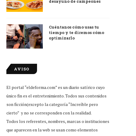
desayuno de campeones
Cuéntanos cómo usas tu
tiempo y te diremos cómo
optimizarlo
AVISO
El portal “eldeforma.com” es un diario satírico cuyo
único fin es el entretenimiento. Todos sus contenidos
son ficción(excepto la categoría “Increíble pero
tudiante que reprobó examen de
Little Caesars firma conveni
cierto” y no se corresponden con la realidad.
ingreso, feliz por...
Duolingo para dar...
Todos los referentes, nombres, marcas o instituciones
Jul 31, 2026
Jul 31, 2026
que aparecen en la web se usan como elementos