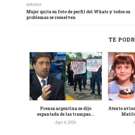
anterior
Mujer quita su foto de perfil del Whats y todos su
problemas se resuelven
TE PODR
de la nueva
Prensa argentina se dijo
Atento aviso
.
espantada de las trampas...
Matild
Ago 4, 2026