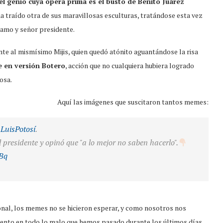
 genio cuya ópera prima es el busto de Benito Juárez
ha traído otra de sus maravillosas esculturas, tratándose esta vez
amo y señor presidente.
te al mismísimo Mijis, quien quedó atónito aguantándose la risa
e en versión Botero
, acción que no cualquiera hubiera logrado
osa.
Aquí las imágenes que suscitaron tantos memes:
LuisPotosí
.
el presidente y opinó que "a lo mejor no saben hacerlo".
3Bq
onal, los memes no se hicieron esperar, y como nosotros nos
ento en todo lo malo que hemos pasado durante los últimos días,