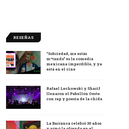
RESEÑAS
“Sobriedad, me estás
9.0
m*tando” es la comedia
mexicana imperdible, y ya
está en el cine
Rafael Lechowski y Sharif
llenaron el Pabellón Oeste
con rap y poesía de la chida
La Barranca celebró 30 años
y armó la ofrenda en el