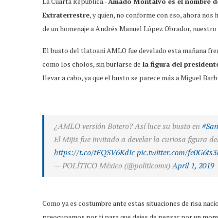
La Cuarta República.-
Amado Montalvo es el nombre del
Extraterrestre
, y quien, no conforme con eso, ahora nos 
de un homenaje a Andrés Manuel López Obrador, nuestro 
El busto del tlatoani AMLO fue develado esta mañana fren
como los cholos, sin burlarse de
la figura del president
llevar a cabo, ya que el busto se parece más a Miguel Barb
¿AMLO versión Botero? Así luce su busto en
#San
El Mijis fue invitado a develar la curiosa figura d
https://t.co/tEQSV6KdIc
pic.twitter.com/fe0G6ts
— POLÍTICO México (@politicomx)
April 1, 2019
Como ya es costumbre ante estas situaciones de risa naci
preocupamos por ti para que dejes de pensar por un mom