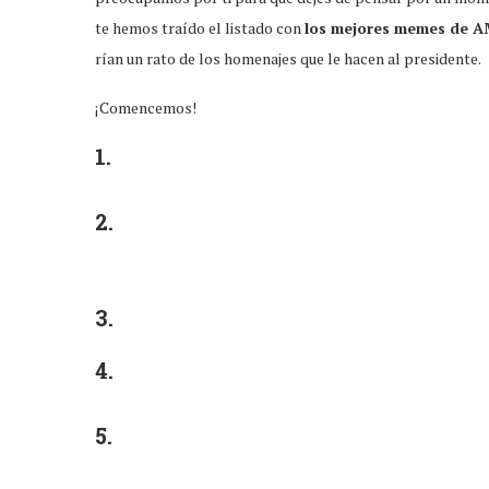
te hemos traído el listado con
los mejores memes de A
rían un rato de los homenajes que le hacen al presidente.
¡Comencemos!
1.
2.
3.
4.
5.