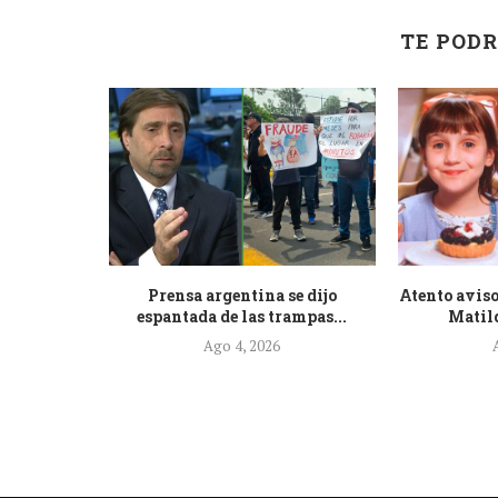
TE PODR
de la nueva
Prensa argentina se dijo
Atento aviso
.
espantada de las trampas...
Matild
Ago 4, 2026