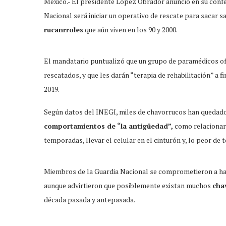
México.- El presidente López Obrador anunció en su confe
Nacional será iniciar un operativo de rescate para sacar s
rucanrroles
que aún viven en los 90 y 2000.
El mandatario puntualizó que un grupo de paramédicos o
rescatados, y que les darán “terapia de rehabilitación” a 
2019.
Según datos del INEGI, miles de chavorrucos han quedado 
comportamientos de “la antigüedad”,
como relacionar
temporadas, llevar el celular en el cinturón y, lo peor de 
Miembros de la Guardia Nacional se comprometieron a hace
aunque advirtieron que posiblemente existan muchos
cha
década pasada y antepasada.