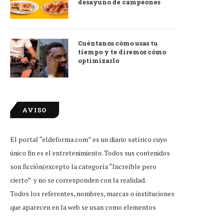
desayuno de campeones
Cuéntanos cómo usas tu
tiempo y te diremos cómo
optimizarlo
AVISO
tudiante que reprobó examen de
Little Caesars firma conveni
El portal “eldeforma.com” es un diario satírico cuyo
ingreso, feliz por...
Duolingo para dar...
único fin es el entretenimiento. Todos sus contenidos
Jul 31, 2026
Jul 31, 2026
son ficción(excepto la categoría “Increíble pero
cierto” y no se corresponden con la realidad.
Todos los referentes, nombres, marcas o instituciones
que aparecen en la web se usan como elementos