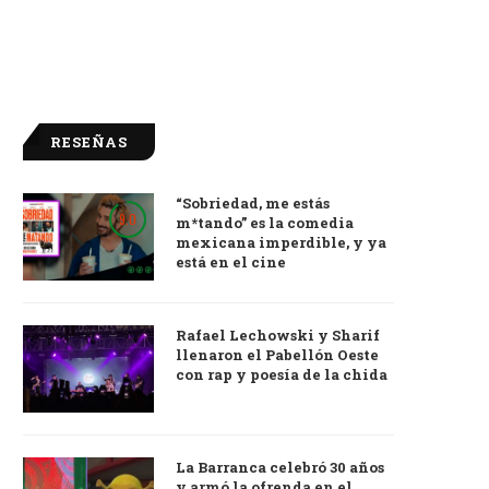
RESEÑAS
“Sobriedad, me estás
9.0
m*tando” es la comedia
mexicana imperdible, y ya
está en el cine
Rafael Lechowski y Sharif
llenaron el Pabellón Oeste
con rap y poesía de la chida
La Barranca celebró 30 años
y armó la ofrenda en el