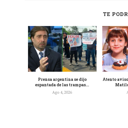
TE PODR
de la nueva
Prensa argentina se dijo
Atento aviso
.
espantada de las trampas...
Matild
Ago 4, 2026