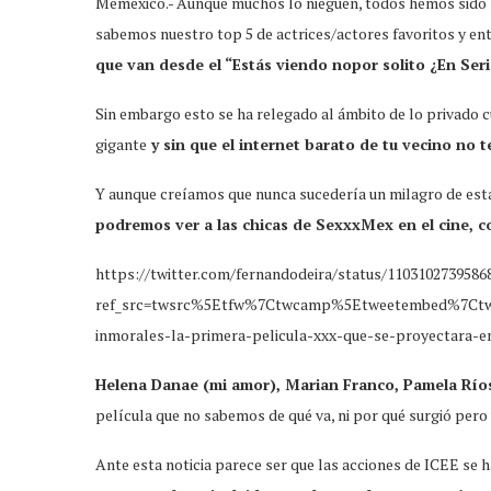
Meméxico.- Aunque muchos lo nieguen, todos hemos sido p
sabemos nuestro top 5 de actrices/actores favoritos y e
que van desde el “Estás viendo nopor solito ¿En Seri
Sin embargo esto se ha relegado al ámbito de lo privado c
gigante
y sin que el internet barato de tu vecino no t
Y aunque creíamos que nunca sucedería un milagro de est
podremos ver a las chicas de SexxxMex en el cine, co
https://twitter.com/fernandodeira/status/1103102739586
ref_src=twsrc%5Etfw%7Ctwcamp%5Etweetembed%7Ctwt
inmorales-la-primera-pelicula-xxx-que-se-proyectara-e
Helena Danae (mi amor), Marian Franco, Pamela Ríos
película que no sabemos de qué va, ni por qué surgió per
Ante esta noticia parece ser que las acciones de ICEE se