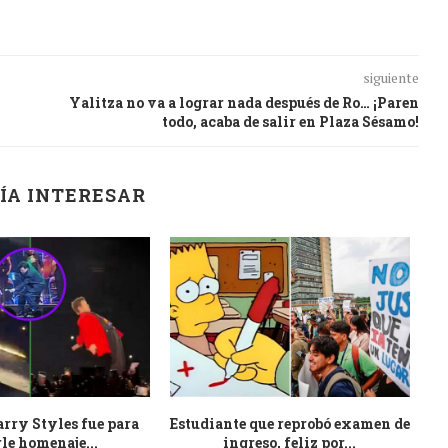
siguiente
n
Yalitza no va a lograr nada después de Ro… ¡Paren
todo, acaba de salir en Plaza Sésamo!
ÍA INTERESAR
arry Styles fue para
Estudiante que reprobó examen de
Li
le homenaje...
ingreso, feliz por...