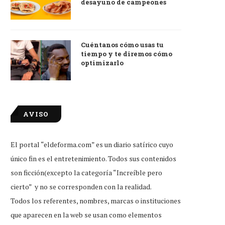
desayuno de campeones
Cuéntanos cómo usas tu
tiempo y te diremos cómo
optimizarlo
AVISO
El portal “eldeforma.com” es un diario satírico cuyo
único fin es el entretenimiento. Todos sus contenidos
son ficción(excepto la categoría “Increíble pero
cierto” y no se corresponden con la realidad.
Todos los referentes, nombres, marcas o instituciones
ttle Caesars firma convenio con
México después de que Stuar
que aparecen en la web se usan como elementos
Duolingo para dar...
visitó en...