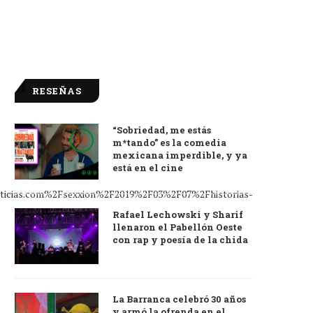
RESEÑAS
“Sobriedad, me estás
9.0
m*tando” es la comedia
mexicana imperdible, y ya
está en el cine
cias.com%2Fsexxion%2F2019%2F03%2F07%2Fhistorias-
Rafael Lechowski y Sharif
llenaron el Pabellón Oeste
con rap y poesía de la chida
La Barranca celebró 30 años
y armó la ofrenda en el