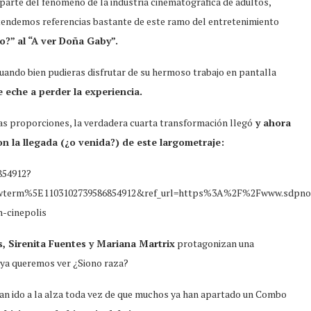
arte del fenómeno de la industria cinematográfica de adultos,
ntendemos referencias bastante de este ramo del entretenimiento
o?” al “A ver Doña Gaby”.
uando bien pudieras disfrutar de su hermoso trabajo en pantalla
e eche a perder la experiencia.
as proporciones, la verdadera cuarta transformación llegó
y ahora
n la llegada (¿o venida?) de este largometraje:
854912?
erm%5E1103102739586854912&ref_url=https%3A%2F%2Fwww.sdpnoti
n-cinepolis
, Sirenita Fuentes y Mariana Martrix
protagonizan una
o ya queremos ver ¿Siono raza?
 han ido a la alza toda vez de que muchos ya han apartado un Combo