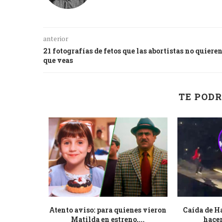
anterior
21 fotografías de fetos que las abortistas no quiere
que veas
TE PODR
a que su
Atento aviso: para quienes vieron
Caída de H
l...
Matilda en estreno,...
hacer