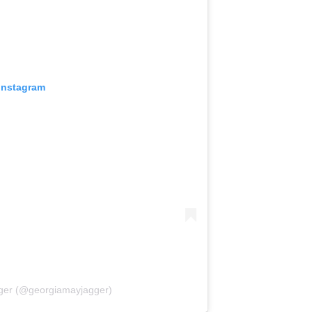
 Instagram
gger (@georgiamayjagger)