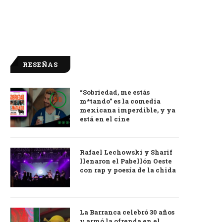
RESEÑAS
“Sobriedad, me estás
9.0
m*tando” es la comedia
mexicana imperdible, y ya
está en el cine
Rafael Lechowski y Sharif
llenaron el Pabellón Oeste
con rap y poesía de la chida
La Barranca celebró 30 años
y armó la ofrenda en el