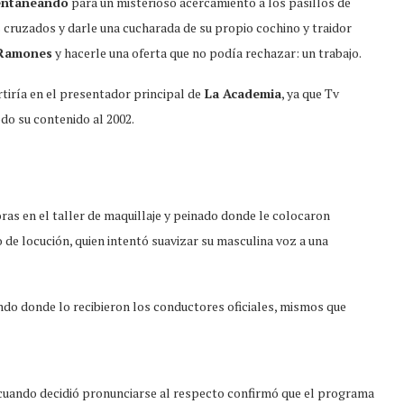
Ventaneando
para un misterioso acercamiento a los pasillos de
 cruzados y darle una cucharada de su propio cochino y traidor
 Ramones
y hacerle una oferta que no podía rechazar: un trabajo.
tiría en el presentador principal de
La Academia
, ya que Tv
do su contenido al 2002.
as en el taller de maquillaje y peinado donde le colocaron
de locución, quien intentó suavizar su masculina voz a una
ndo donde lo recibieron los conductores oficiales, mismos que
 cuando decidió pronunciarse al respecto confirmó que el programa