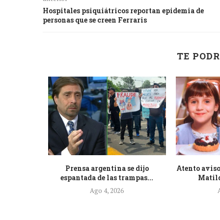
Hospitales psiquiátricos reportan epidemia de
personas que se creen Ferraris
TE PODR
de la nueva
Prensa argentina se dijo
Atento aviso
.
espantada de las trampas...
Matild
Ago 4, 2026