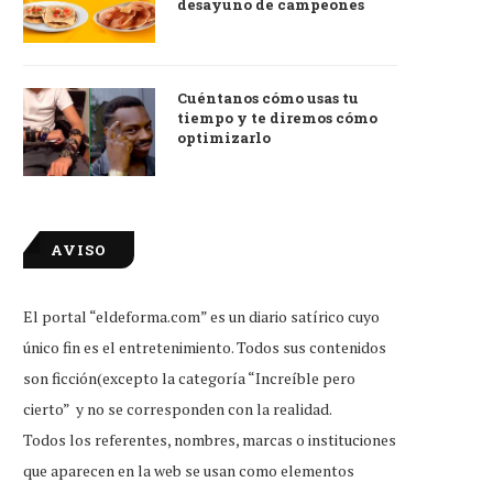
desayuno de campeones
Cuéntanos cómo usas tu
tiempo y te diremos cómo
optimizarlo
AVISO
El portal “eldeforma.com” es un diario satírico cuyo
único fin es el entretenimiento. Todos sus contenidos
tudiante que reprobó examen de
Little Caesars firma conveni
son ficción(excepto la categoría “Increíble pero
ingreso, feliz por...
Duolingo para dar...
cierto” y no se corresponden con la realidad.
Jul 31, 2026
Jul 31, 2026
Todos los referentes, nombres, marcas o instituciones
que aparecen en la web se usan como elementos