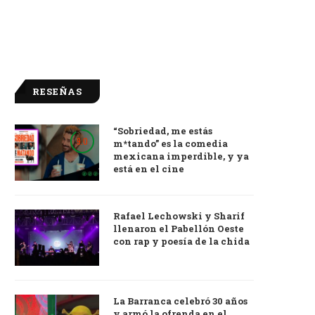
RESEÑAS
“Sobriedad, me estás
9.0
m*tando” es la comedia
mexicana imperdible, y ya
está en el cine
Rafael Lechowski y Sharif
llenaron el Pabellón Oeste
con rap y poesía de la chida
La Barranca celebró 30 años
y armó la ofrenda en el