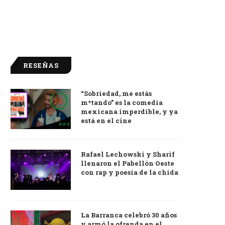
RESEÑAS
“Sobriedad, me estás
9.0
m*tando” es la comedia
mexicana imperdible, y ya
está en el cine
Rafael Lechowski y Sharif
llenaron el Pabellón Oeste
con rap y poesía de la chida
La Barranca celebró 30 años
y armó la ofrenda en el