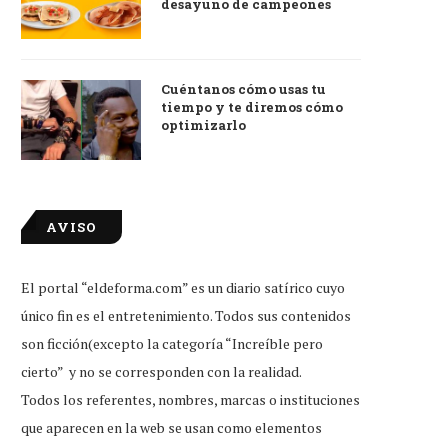
desayuno de campeones
Cuéntanos cómo usas tu
tiempo y te diremos cómo
optimizarlo
AVISO
El portal “eldeforma.com” es un diario satírico cuyo
tudiante que reprobó examen de
Little Caesars firma conveni
ingreso, feliz por...
Duolingo para dar...
único fin es el entretenimiento. Todos sus contenidos
Jul 31, 2026
Jul 31, 2026
son ficción(excepto la categoría “Increíble pero
cierto” y no se corresponden con la realidad.
Todos los referentes, nombres, marcas o instituciones
que aparecen en la web se usan como elementos