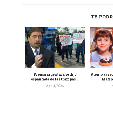
TE PODR
de la nueva
Prensa argentina se dijo
Atento aviso
.
espantada de las trampas...
Matild
Ago 4, 2026