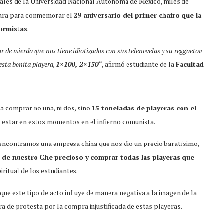
uales de la Universidad Nacional Autónoma de México, miles de
evara para conmemorar el
29 aniversario del primer chairo que la
formistas
.
r de mierda que nos tiene idiotizados con sus telenovelas y su reggaeton
esta bonita playera,
1×100, 2×150
“, afirmó estudiante de la
Facultad
 a comprar no una, ni dos, sino
15 toneladas de playeras con el
e estar en estos momentos en el infierno comunista.
 encontramos una empresa china que nos dio un precio baratísimo,
e de nuestro
Che precioso y comprar todas las playeras que
iritual de los estudiantes.
que este tipo de acto influye de manera negativa a la imagen de la
ra de protesta por la compra injustificada de estas playeras.