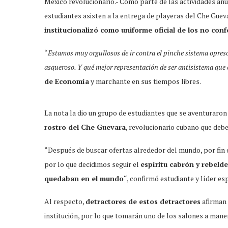
México revolucionario.- Como parte de las actividades an
estudiantes asisten a la entrega de playeras del Che Gu
institucionalizó como uniforme oficial de los no con
“
Estamos muy orgullosos de ir contra el pinche sistema opreso
asqueroso. Y qué mejor representación de ser antisistema que 
de Economía
y marchante en sus tiempos libres.
La nota la dio un grupo de estudiantes que se aventuraron
rostro del Che Guevara
, revolucionario cubano que deb
“Después de buscar ofertas alrededor del mundo, por fin
por lo que decidimos seguir el
espíritu cabrón y rebeld
quedaban en el mundo
“, confirmó estudiante y líder esp
Al respecto,
detractores de estos detractores
afirman 
institución, por lo que tomarán uno de los salones a mane