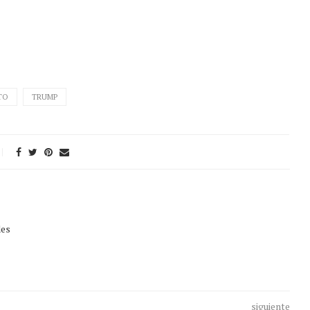
TO
TRUMP
des
siguiente