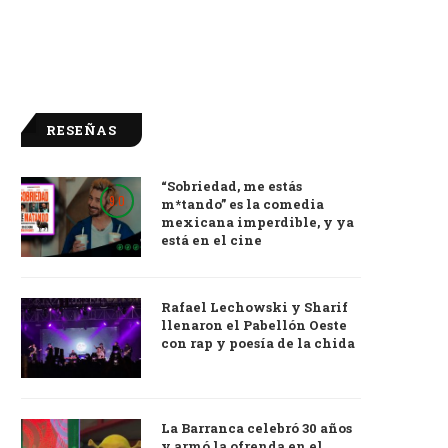
RESEÑAS
“Sobriedad, me estás
9.0
m*tando” es la comedia
mexicana imperdible, y ya
está en el cine
Rafael Lechowski y Sharif
llenaron el Pabellón Oeste
con rap y poesía de la chida
La Barranca celebró 30 años
y armó la ofrenda en el