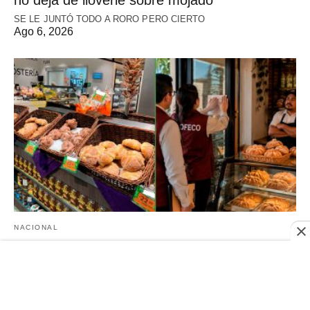
no deja de lloverle sobre mojado
SE LE JUNTÓ TODO A RORO PERO CIERTO
Ago 6, 2026
NACIONAL
Negocios que ya estén vendiendo pan de
muerto serán clausurados: PROFECO
"Una cosa son los adornos y otra el panecito", aclaró la dependencia
Ago 6, 2026