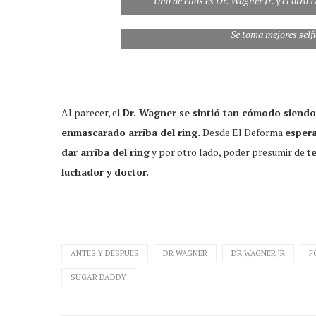
Uno de ellos es Dr. Wagner Jr. y el otr
Se toma mejores selfi
Al parecer, el
Dr. Wagner se sintió tan cómodo siendo 
enmascarado arriba del ring.
Desde El Deforma
esper
dar arriba del ring
y por otro lado, poder presumir de
t
luchador y doctor.
ANTES Y DESPUES
DR WAGNER
DR WAGNER JR
F
SUGAR DADDY