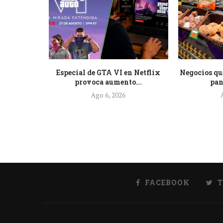
 pide a
Especial de GTA VI en Netflix
Negocios qu
e...
provoca aumento...
pan
Ago 6, 2026
FACEBOOK