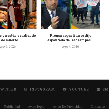
e ya estén vendiendo
Prensa argentina se dijo
At
 de muerto...
espantada de las trampas...
Ago 6, 2026
Ago 4, 2026
TWITTER
INSTAGRAM
YOUTUBE
EM
Publicidad
Aviso legal
Aviso De Privacidad
Contacto