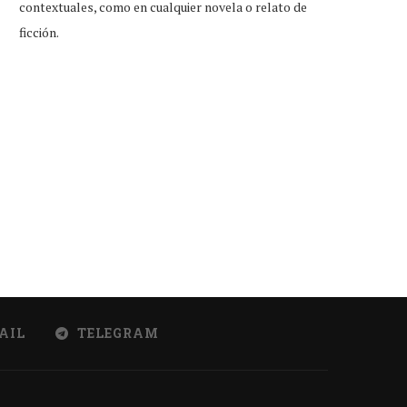
contextuales, como en cualquier novela o relato de
ficción.
ento aviso: para quienes vieron
Caída de Harry Styles fue 
Matilda en estreno,...
hacerle homenaje...
Ago 3, 2026
Ago 2, 2026
AIL
TELEGRAM