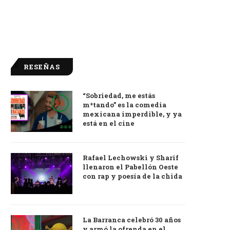
RESEÑAS
“Sobriedad, me estás
9.0
m*tando” es la comedia
mexicana imperdible, y ya
está en el cine
Rafael Lechowski y Sharif
llenaron el Pabellón Oeste
con rap y poesía de la chida
La Barranca celebró 30 años
y armó la ofrenda en el