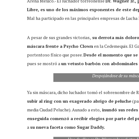
Arena México.- El luchador torreonense
Dr. Wagner Jr.,
Libre, es uno de los máximos exponentes de este dep
Mal ha participado en las principales empresas de Lucha 
A pesar de sus grandes victorias,
su derrota más doloros
máscara frente a Psycho Clown
en la Cedemequis. El Ga
portentoso físico que posee.
Desde el momento que se 
pues se mostró a
un vetusto barbón con abdominales 
Despojándose de su másca
Ya sin máscara, dicho luchador tomó el sobrenombre de Re
subir al ring con un exagerado abrigo de peluche
(pa
media Ciudad Peluche). Aunado a esto,
inundó sus redes 
enseguida comenzó a recibir elogios por parte del p
a
su nueva faceta como Sugar Daddy.