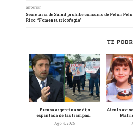
anterior
Secretaría de Salud prohíbe consumo de Pelón Pelo
Rico: “Fomenta tricofagia”
TE PODR
de la nueva
Prensa argentina se dijo
Atento aviso
.
espantada de las trampas...
Matild
Ago 4, 2026