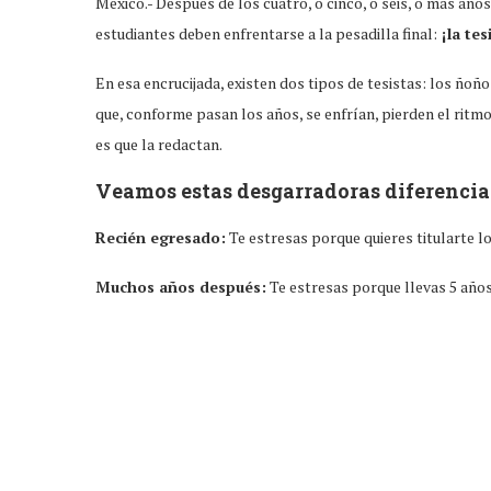
México.- Después de los cuatro, o cinco, o seis, o más año
estudiantes deben enfrentarse a la pesadilla final:
¡la te
En esa encrucijada, existen dos tipos de tesistas: los ñoñ
que, conforme pasan los años, se enfrían, pierden el ritm
es que la redactan.
Veamos estas desgarradoras diferencia
Recién egresado:
Te estresas porque quieres titularte 
Muchos años después:
Te estresas porque llevas 5 años