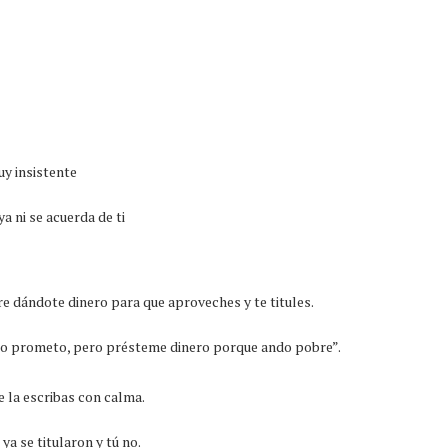
uy insistente
a ni se acuerda de ti
e dándote dinero para que aproveches y te titules.
 lo prometo, pero présteme dinero porque ando pobre”.
e la escribas con calma.
a se titularon y tú no.