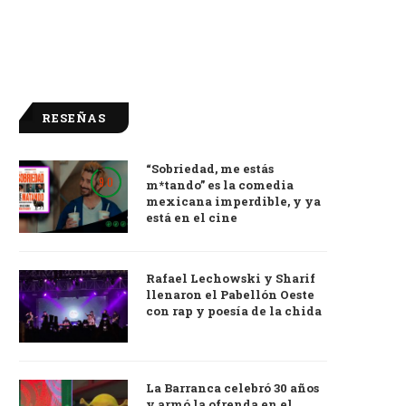
RESEÑAS
“Sobriedad, me estás
9.0
m*tando” es la comedia
mexicana imperdible, y ya
está en el cine
Rafael Lechowski y Sharif
llenaron el Pabellón Oeste
con rap y poesía de la chida
La Barranca celebró 30 años
y armó la ofrenda en el