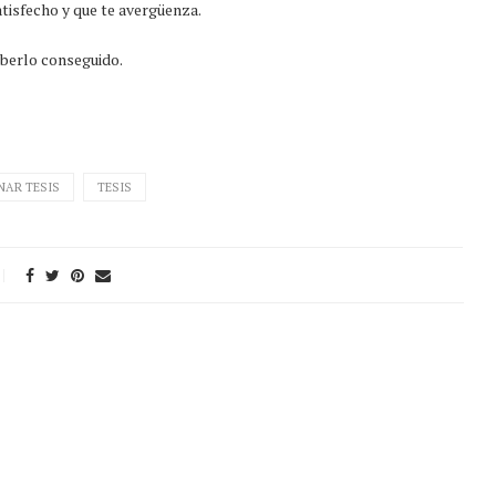
satisfecho y que te avergüenza.
aberlo conseguido.
NAR TESIS
TESIS