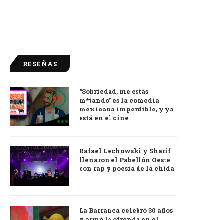
RESEÑAS
“Sobriedad, me estás
9.0
m*tando” es la comedia
mexicana imperdible, y ya
está en el cine
Rafael Lechowski y Sharif
llenaron el Pabellón Oeste
con rap y poesía de la chida
La Barranca celebró 30 años
y armó la ofrenda en el