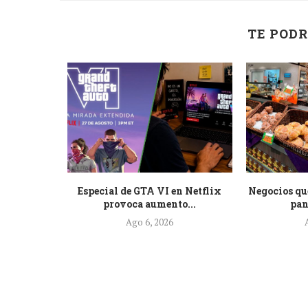
TE PODR
 pide a
Especial de GTA VI en Netflix
Negocios qu
e...
provoca aumento...
pan
Ago 6, 2026