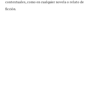
contextuales, como en cualquier novela o relato de
ficción.
ento aviso: para quienes vieron
Caída de Harry Styles fue 
Matilda en estreno,...
hacerle homenaje...
Ago 3, 2026
Ago 2, 2026