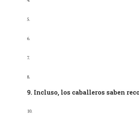
5.
6.
7.
8.
9. Incluso, los caballeros saben rec
10.