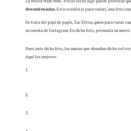
La World Wide Web.- Pocas veces algo puede provocar qu
desenfrenadas
. Esta ocasión (y para variar), una foto ca
Se trata del papi de papis, Zac Efron, quien para variar c
su cuenta de Instagram. En dicha foto, presumía su nuevo 
Pues ante dicha foto, las musas que abundan dicha red so
Aquí los mejores:
1.
2.
3.
4.