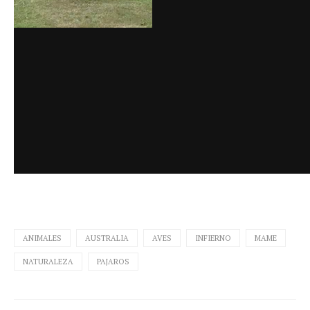
ANIMALES
AUSTRALIA
AVES
INFIERNO
MAME
NATURALEZA
PAJAROS