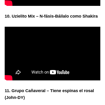
10. Uzielito Mix – N-fásis-Báilalo como Shakira
11. Grupo Cañaveral – Tiene espinas el rosal
(John-DY)