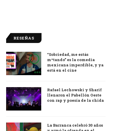
RESEÑAS
“Sobriedad, me estás
9.0
m*tando” es la comedia
mexicana imperdible, y ya
está en el cine
Rafael Lechowski y Sharif
llenaron el Pabellón Oeste
con rap y poesía de la chida
La Barranca celebró 30 años
y armó la ofrenda en el