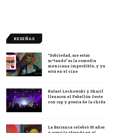
RESEÑAS
“Sobriedad, me estás
9.0
m*tando” es la comedia
mexicana imperdible, y ya
está en el cine
Rafael Lechowski y Sharif
llenaron el Pabellón Oeste
con rap y poesía de la chida
La Barranca celebró 30 años
y armó la ofrenda en el