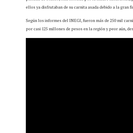
ellos ya disfrutaban de su carnita asada debido a la gran 
Según los informes del INEGI, fueron más de 250 mil carn
por casi 125 millones de pesos en la región y peor aún, de