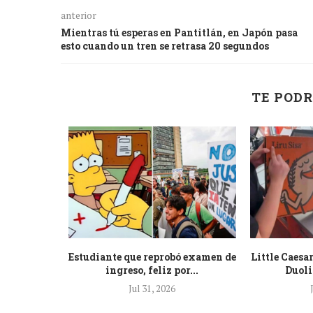
anterior
Mientras tú esperas en Pantitlán, en Japón pasa
esto cuando un tren se retrasa 20 segundos
TE PODR
uran que
Estudiante que reprobó examen de
Little Caesa
os ojos...
ingreso, feliz por...
Duoli
Jul 31, 2026