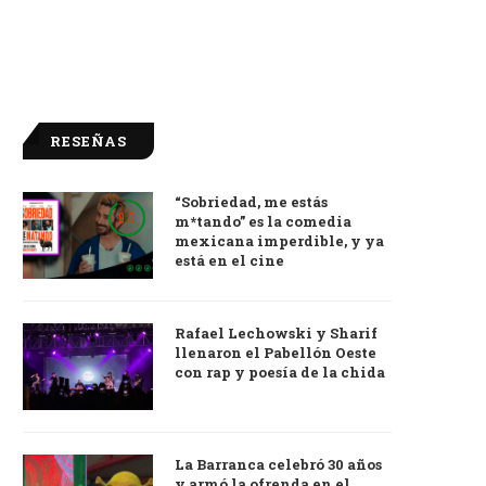
RESEÑAS
“Sobriedad, me estás
9.0
m*tando” es la comedia
mexicana imperdible, y ya
está en el cine
Rafael Lechowski y Sharif
llenaron el Pabellón Oeste
con rap y poesía de la chida
La Barranca celebró 30 años
y armó la ofrenda en el