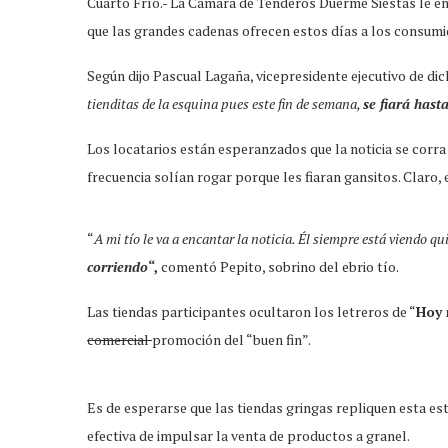
Cuarto Frío.- La Cámara de Tenderos Duerme Siestas le e
que las grandes cadenas ofrecen estos días a los consumi
Según dijo Pascual Lagaña, vicepresidente ejecutivo de d
tienditas de la esquina pues este fin de semana,
se fiará hast
Los locatarios están esperanzados que la noticia se corr
frecuencia solían rogar porque les fiaran gansitos. Claro, 
“
A mi tío le va a encantar la noticia. Él siempre está viendo qui
corriendo
“,
comentó Pepito, sobrino del ebrio tío.
Las tiendas participantes ocultaron los letreros de “
Hoy 
comercial
promoción del “buen fin”.
Es de esperarse que las tiendas gringas repliquen esta est
efectiva de impulsar la venta de productos a granel.