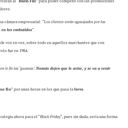
ntrarán al
“Buen Fin”
para poder competir con las promociones
dores.
icha cámara empresarial:
“Los clientes serán agasajados por las
a en los embutidos
“.
a de voz en voz, sobre todo en aquellos marchantes que con
esto fue en 1984.
en le fíe las ‘guamas’.
Nomás dejen que le avise, y se va a venir
no fío
” por unas horas en los que pasa la
farsa
rategia ahora para el “
Black Friday
“, pues sin duda, sería una forma