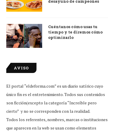
desayuno de campeones
Cuéntanos cómo usas tu
tiempo y te diremos cómo
optimizarlo
AVISO
El portal “eldeforma.com” es un diario satírico cuyo
único fin es el entretenimiento. Todos sus contenidos
son ficción(excepto la categoría “Increíble pero
Bárbara de Regil le pide a
Tras anécdota, productores
cierto” y no se corresponden con la realidad.
DreamWorks que...
valoran que Ernesto Laguardi
Todos los referentes, nombres, marcas o instituciones
Jul 31, 2026
Jul 31, 2026
que aparecen en la web se usan como elementos