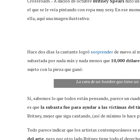
Crossroads .- A inicios de octubre
Britney Spears
hizo un
el que se le veía pintando con ropa muy sexy. En ese mome
ella, aquí una imagen ilustrativa:
Hace dos días la cantante logró
sorprender
de nuevo al m
subastada por nada más y nada menos que
10,000 dólare
sujeto con la pieza que ganó:
La cara de un hombre que tiene un
Sí, sabemos lo que todos están pensando, parece un cuadr
es que
la subasta fue para ayudar a las víctimas del t
Britney, mejor que siga cantando, (así de mínimo le hace p
Todo parece indicar que los artistas contemporáneos se
del arte
, pero por otro lado Britney tiene todo el derecho