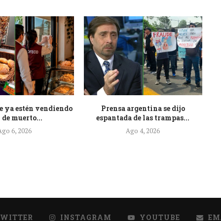
e ya estén vendiendo
Prensa argentina se dijo
At
 de muerto...
espantada de las trampas...
Ago 6, 2026
Ago 4, 2026
TWITTER
INSTAGRAM
YOUTUBE
EM