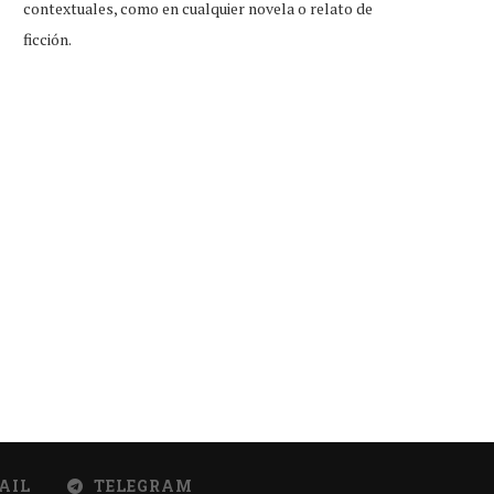
contextuales, como en cualquier novela o relato de
ficción.
ento aviso: para quienes vieron
Caída de Harry Styles fue 
Matilda en estreno,...
hacerle homenaje...
Ago 3, 2026
Ago 2, 2026
AIL
TELEGRAM