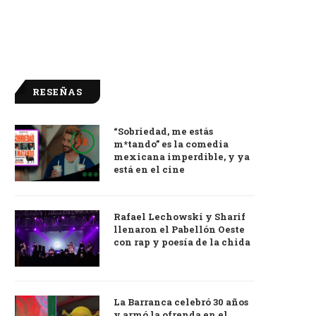
RESEÑAS
“Sobriedad, me estás
9.0
m*tando” es la comedia
mexicana imperdible, y ya
está en el cine
Rafael Lechowski y Sharif
llenaron el Pabellón Oeste
con rap y poesía de la chida
La Barranca celebró 30 años
y armó la ofrenda en el