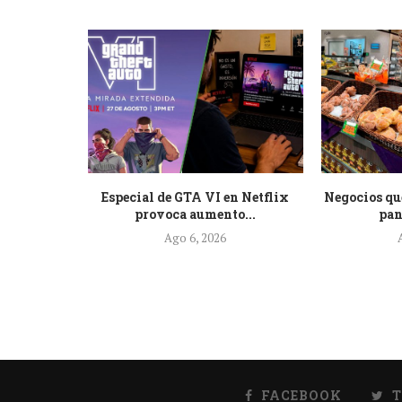
 pide a
Especial de GTA VI en Netflix
Negocios qu
e...
provoca aumento...
pan
Ago 6, 2026
FACEBOOK