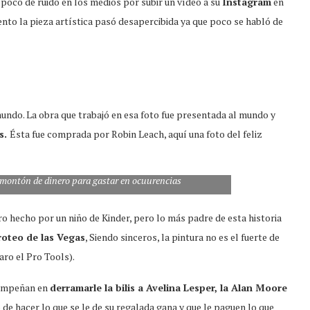
 poco de ruido en los medios por subir un vídeo a su
Instagram
en
nto la pieza artística pasó desapercibida ya que poco se habló de
undo. La obra que trabajó en esa foto fue presentada al mundo y
s.
Ésta fue comprada por Robin Leach, aquí una foto del feliz
 montón de dinero para gastar en ocuurencias
o hecho por un niño de Kinder, pero lo más padre de esta historia
iroteo de las Vegas
, Siendo sinceros, la pintura no es el fuerte de
aro el Pro Tools).
 empeñan en
derramarle la bilis a Avelina Lesper, la Alan Moore
 de hacer lo que se le de su regalada gana y que le paguen lo que