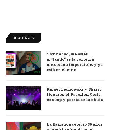
RESEÑAS
“Sobriedad, me estás
9.0
m*tando” es la comedia
mexicana imperdible, y ya
está en el cine
Rafael Lechowski y Sharif
llenaron el Pabellón Oeste
con rap y poesía de la chida
La Barranca celebró 30 años
y armó la ofrenda en el