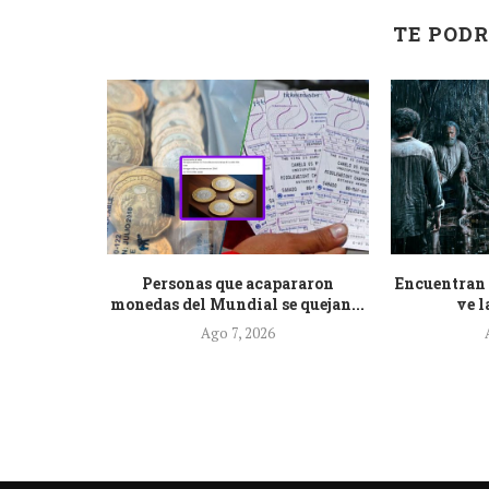
TE PODR
ecientes
Personas que acapararon
Encuentran 
minación...
monedas del Mundial se quejan...
ve l
Ago 7, 2026