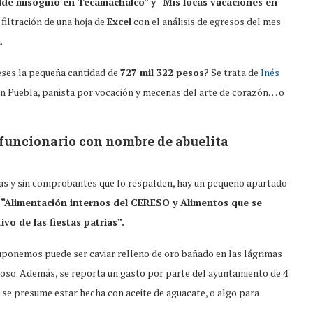
lde misógino en Tecamachalco” y “Mis locas vacaciones en
 filtración de una hoja de
Excel
con el análisis de egresos del mes
.
eses la pequeña cantidad de
727 mil 322 pesos
? Se trata de
Inés
en Puebla, panista por vocación y mecenas del arte de corazón… o
e funcionario con nombre de abuelita
ficas y sin comprobantes que lo respalden, hay un pequeño apartado
“Alimentación internos del CERESO y Alimentos que se
vo de las fiestas patrias”.
uponemos puede ser caviar relleno de oro bañado en las lágrimas
hoso. Además, se reporta un gasto por parte del ayuntamiento de
4
 se presume estar hecha con aceite de aguacate, o algo para