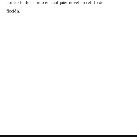
contextuales, como en cualquier novela o relato de
ficción.
ockstar adelanta que cobrará a
Solo 14 cantantes se quedaro
los gamers por...
colaborar con...
Ago 7, 2026
Ago 7, 2026