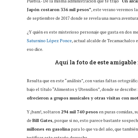
Puebla.- De la misma administración que te trajo
“Un alca
Japón costaron 336 mil pesos”
, este verano veremos la
de septiembre de 2017 donde se revela una nueva aventura
¿Y quién es este misterioso personaje que gasta en dos m
Saturnino López Ponce
, actual alcalde de Tecamachalco 
eso dice.
Aquí la foto de este amigabl
Resulta que en este “análisis”, con varias faltas ortográ
bajo el título “Alimentos y Utensilios”, donde se describe:
ofrecieron a grupos musicales y otras visitas con moti
Y ¡bam!, soltaron
294 mil 740 pesos
en puras comidas, s
de
Bill Gates
, porque si no, esto parece bastante sospec
millones en gasolina
para lo que va del año, que también
justificar este extraño derroche.