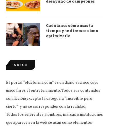
desayuno de campeones
tudiante que reprobó examen de
Little Caesars firma conveni
ingreso, feliz por...
Duolingo para dar...
Jul 31, 2026
Jul 31, 2026
Cuéntanos cómo usas tu
tiempo y te diremos cómo
optimizarlo
AVISO
El portal “eldeforma.com” es un diario satírico cuyo
único fin es el entretenimiento. Todos sus contenidos
son ficción(excepto la categoría “Increíble pero
cierto” y no se corresponden con la realidad.
Todos los referentes, nombres, marcas o instituciones
que aparecen en la web se usan como elementos