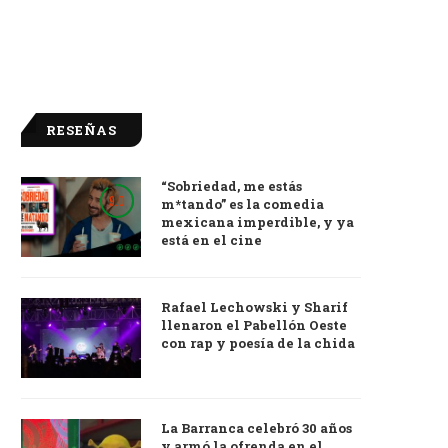
RESEÑAS
“Sobriedad, me estás
9.0
m*tando” es la comedia
mexicana imperdible, y ya
está en el cine
Rafael Lechowski y Sharif
llenaron el Pabellón Oeste
con rap y poesía de la chida
La Barranca celebró 30 años
y armó la ofrenda en el