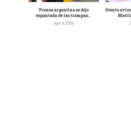
de la nueva
Prensa argentina se dijo
Atento aviso
.
espantada de las trampas...
Matild
Ago 4, 2026