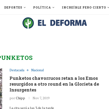
DEPORTES
POLÍTICA
INCREÍBLE PERO CIERTO
PUNKETOS
Destacada
Nacional
Punketos chavorrucos retan a los Emos
resurgidos a otro round en la Glorieta de
Insurgentes
por
Chipp
Nov 7, 2019
La cita será a las 3 de la tarde