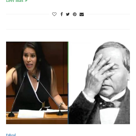
Leer más
EsReal