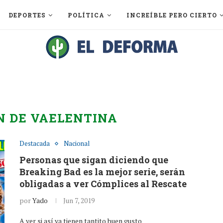
DEPORTES
POLÍTICA
INCREÍBLE PERO CIERTO
N DE VAELENTINA
Destacada
Nacional
Personas que sigan diciendo que
Breaking Bad es la mejor serie, serán
obligadas a ver Cómplices al Rescate
por
Yado
Jun 7, 2019
A ver si así ya tienen tantito buen gusto