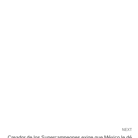
NEXT
Creador de los Supercampeones exige que México le dé