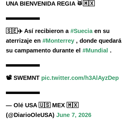
UNA BIENVENIDA REGIA 🥁🇲🇽
🇸🇪✈️ Así recibieron a
#Suecia
en su
aterrizaje en
#Monterrey
, donde quedará
su campamento durante el
#Mundial
.
📽️ SWEMNT
pic.twitter.com/h3AlAyzDep
— Olé USA 🇺🇸 MEX 🇲🇽
(@DiarioOleUSA)
June 7, 2026