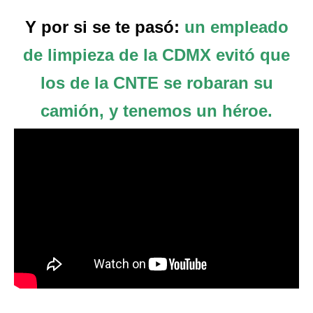
Y por si se te pasó:
un empleado
de limpieza de la CDMX evitó que
los de la CNTE se robaran su
camión, y tenemos un héroe.