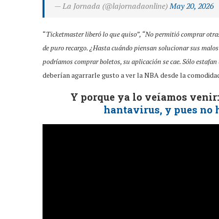
— La Jornada (@lajornadaonline)
May 20, 2026
“
Ticketmaster liberó lo que quiso”, “No permitió comprar otra
de puro recargo. ¿Hasta cuándo piensan solucionar sus malos
podríamos comprar boletos, su aplicación se cae. Sólo estafan 
deberían agarrarle gusto a ver la NBA desde la comodidad
Y porque ya lo veíamos venir
hantavirus, y pues no 