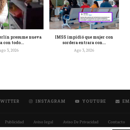
erlín presume nueva
IMSS impidió que mujer con
C
a con todo...
sordera entrara con...
Ago 3, 2026
Ago 3, 2026
TWITTER
INSTAGRAM
YOUTUBE
EM
Publicidad
Aviso legal
Aviso De Privacidad
Contacto