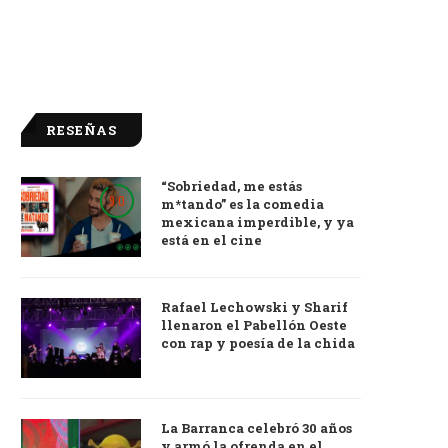
RESEÑAS
“Sobriedad, me estás
9.0
m*tando” es la comedia
mexicana imperdible, y ya
está en el cine
Rafael Lechowski y Sharif
llenaron el Pabellón Oeste
con rap y poesía de la chida
La Barranca celebró 30 años
y armó la ofrenda en el