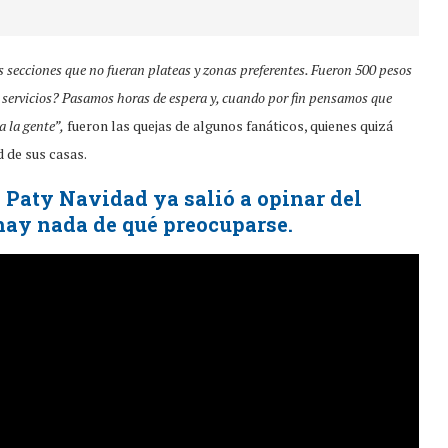
s secciones que no fueran plateas y zonas preferentes. Fueron 500 pesos
 servicios? Pasamos horas de espera y, cuando por fin pensamos que
a la gente”,
fueron las quejas de algunos fanáticos, quienes quizá
 de sus casas.
:
Paty Navidad ya salió a opinar del
hay nada de qué preocuparse.