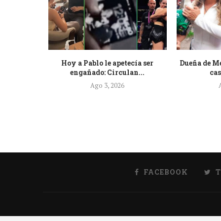
o: Piden
Hoy a Pablo le apetecía ser
Dueña de M
...
engañado: Circulan...
cas
Ago 3, 2026
FACEBOOK