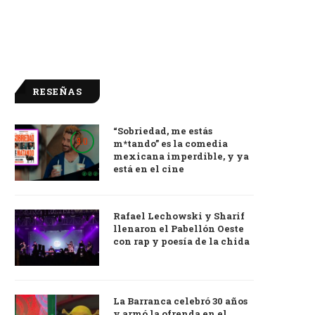
RESEÑAS
“Sobriedad, me estás
9.0
m*tando” es la comedia
mexicana imperdible, y ya
está en el cine
Rafael Lechowski y Sharif
llenaron el Pabellón Oeste
con rap y poesía de la chida
La Barranca celebró 30 años
y armó la ofrenda en el