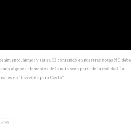
tenimiento, humor y sátira. El contenido en nuestras notas NO debe
ando algunos elementos de la nota sean parte de la realidad. La
eal es en “Increíble pero Cierto”.
ISTAS