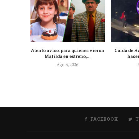
a que su
Atento aviso: para quienes vieron
Caída de H
l...
Matilda en estreno,...
hacer
Ago 3, 2026
FACEBOOK