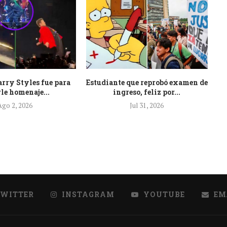
arry Styles fue para
Estudiante que reprobó examen de
Li
le homenaje...
ingreso, feliz por...
Ago 2, 2026
Jul 31, 2026
TWITTER
INSTAGRAM
YOUTUBE
EM