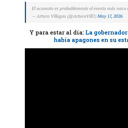
El acamoto es probablemente el evento más naco e
— Arturo Villegas (@ArturoVill7)
May 17, 2026
Y para estar al día:
La gobernadora
había apagones en su esta