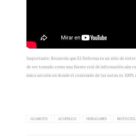
Importante: Recuerda que El Deforma es un sitio de entre
de ser tomado como una fuente real de información aún cu
única sección en donde el contenido de las notas es 100% r
ACAMOTO
ACAPULCO
HURACANES
MOTOCICL