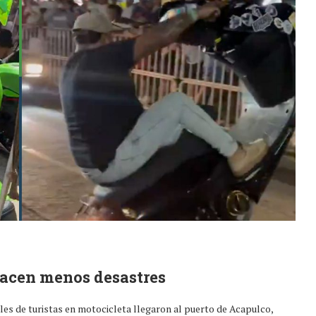
acen menos desastres
les de turistas en motocicleta llegaron al puerto de Acapulco,