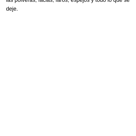
las polveras, facias, faros, espejos y todo lo que se
deje.