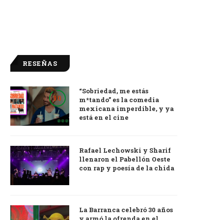
RESEÑAS
“Sobriedad, me estás
9.0
m*tando” es la comedia
mexicana imperdible, y ya
está en el cine
Rafael Lechowski y Sharif
llenaron el Pabellón Oeste
con rap y poesía de la chida
La Barranca celebró 30 años
y armó la ofrenda en el