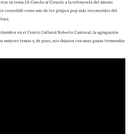
restar su tema
Un Gancho al Corazón
a la telenovela del mismo
 los consolidó como uno de los grupos pop más reconocidos del
playa.
eptiembre en el Centro Cultural Roberto Cantoral, la agrupación
sus mejores temas y, de paso, nos dejaron con unas ganas tremendas