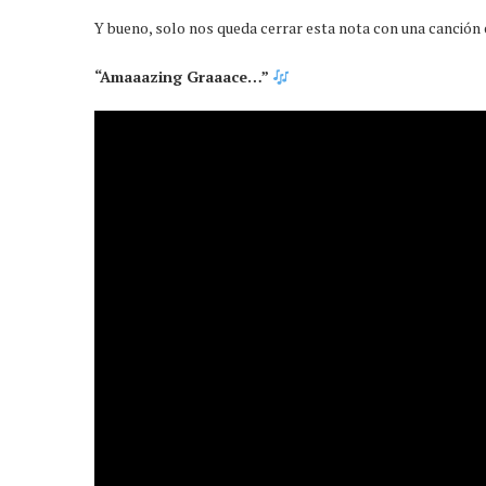
Y bueno, solo nos queda cerrar esta nota con una canción 
“Amaaazing Graaace…”