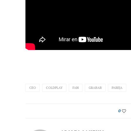
CEO
COLDPLAY
FAN
GRABAR
PAREJA
0