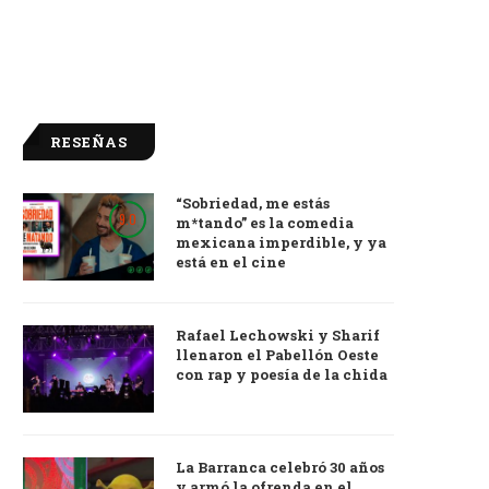
RESEÑAS
“Sobriedad, me estás
9.0
m*tando” es la comedia
mexicana imperdible, y ya
está en el cine
Rafael Lechowski y Sharif
llenaron el Pabellón Oeste
con rap y poesía de la chida
La Barranca celebró 30 años
y armó la ofrenda en el