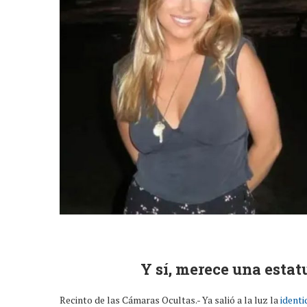
Y sí, merece una estat
Recinto de las Cámaras Ocultas.- Ya salió a la luz la
identi