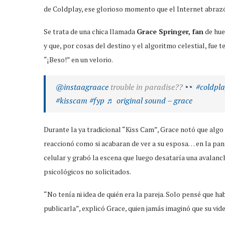
de Coldplay, ese glorioso momento que el Internet abra
Se trata de una chica llamada
Grace Springer, fan
de hue
y que, por cosas del destino y el algoritmo celestial, fu
“¡Beso!” en un velorio.
@instaagraace
trouble in paradise??
#coldpla
#kisscam
#fyp
♬ original sound – grace
Durante la ya tradicional “Kiss Cam”, Grace notó que algo 
reaccionó como si acabaran de ver a su esposa… en la panta
celular y grabó la escena que luego desataría una avalanc
psicológicos no solicitados.
“No tenía ni idea de quién era la pareja. Solo pensé que h
publicarla”, explicó Grace, quien jamás imaginó que su vid