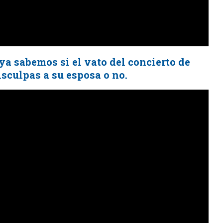
ya sabemos si el vato del concierto de
isculpas a su esposa o no.