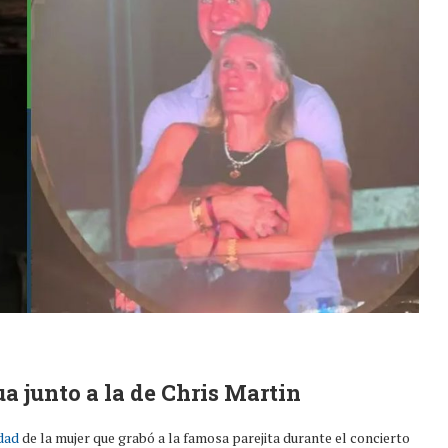
ua junto a la de Chris Martin
dad
de la mujer que grabó a la famosa parejita durante el concierto