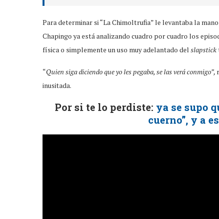
Para determinar si “La Chimoltrufia” le levantaba la ma
Chapingo ya está analizando cuadro por cuadro los episo
física o simplemente un uso muy adelantado del
slapstick
“
Quien siga diciendo que yo les pegaba, se las verá conmigo”,
inusitada.
Por si te lo perdiste:
ya se supo q
cuerno”, y a e