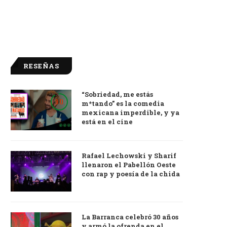
RESEÑAS
“Sobriedad, me estás
9.0
m*tando” es la comedia
mexicana imperdible, y ya
está en el cine
Rafael Lechowski y Sharif
llenaron el Pabellón Oeste
con rap y poesía de la chida
La Barranca celebró 30 años
y armó la ofrenda en el