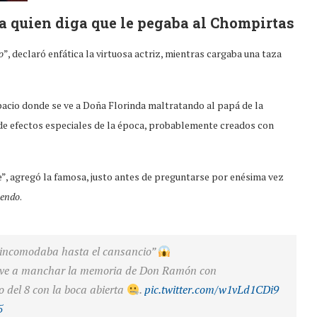
a quien diga que le pegaba al Chompirtas
o
”, declaró enfática la virtuosa actriz, mientras cargaba una taza
spacio donde se ve a Doña Florinda maltratando al papá de la
 de efectos especiales de la época, probablemente creados con
e”, agregó la famosa, justo antes de preguntarse por enésima vez
iendo
.
incomodaba hasta el cansancio”
lve a manchar la memoria de Don Ramón con
o del 8 con la boca abierta
.
pic.twitter.com/w1vLd1CDi9
5