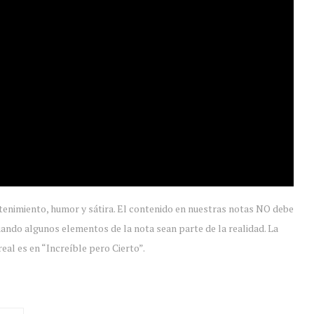
tenimiento, humor y sátira. El contenido en nuestras notas NO debe
ando algunos elementos de la nota sean parte de la realidad. La
eal es en “Increíble pero Cierto”.