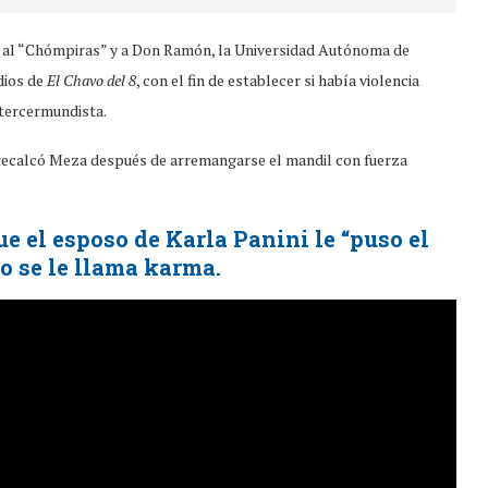
no al “Chómpiras” y a Don Ramón, la Universidad Autónoma de
dios de
El Chavo del 8
, con el fin de establecer si había violencia
tercermundista.
recalcó Meza después de arremangarse el mandil con fuerza
ue el esposo de Karla Panini le “puso el
so se le llama karma.