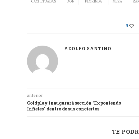
CACHETDADAS
DON
FLORINDA
MEZA
RA
0
ADOLFO SANTINO
anterior
Coldplay inaugurará sección “Exponiendo
Infieles” dentro de sus conciertos
TE PODR