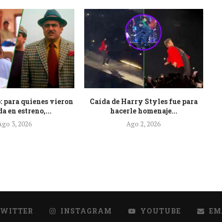
: para quienes vieron
Caída de Harry Styles fue para
Es
a en estreno,...
hacerle homenaje...
Ago 3, 2026
Ago 2, 2026
TWITTER
INSTAGRAM
YOUTUBE
EM