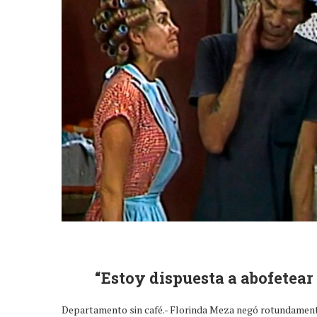
“Estoy dispuesta a abofetear 
Departamento sin café.- Florinda Meza negó rotundamen