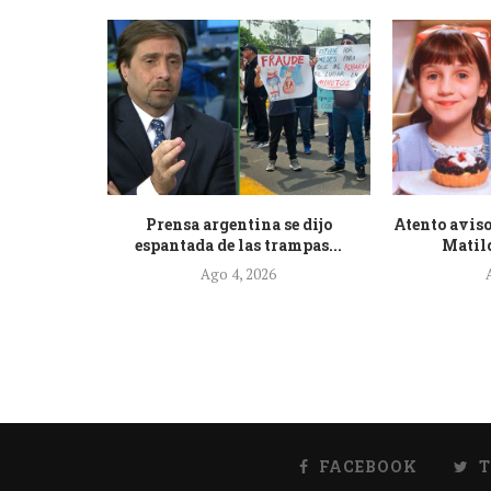
de la nueva
Prensa argentina se dijo
Atento aviso
.
espantada de las trampas...
Matild
Ago 4, 2026
FACEBOOK