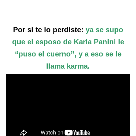
Por si te lo perdiste:
ya se supo
que el esposo de Karla Panini le
“puso el cuerno”, y a eso se le
llama karma.